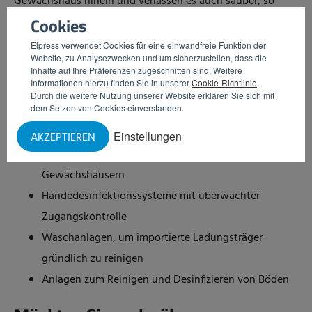
Gewächshaus hinein und verlassen es auch sauber, so
Cookies
dass die Hygiene im Gewächshaus ein höheres Niveau
erreicht und die Gefahr einer Infektion deutlich abnimmt.
Elpress verwendet Cookies für eine einwandfreie Funktion der
Website, zu Analysezwecken und um sicherzustellen, dass die
Inhalte auf Ihre Präferenzen zugeschnitten sind. Weitere
Eine Hygieneschleuse ist ein gutes Beispiel für eine
Informationen hierzu finden Sie in unserer
Cookie-Richtlinie
.
Durch die weitere Nutzung unserer Website erklären Sie sich mit
Vorrichtung, die für Produktionssicherheit im
dem Setzen von Cookies einverstanden.
Gartenbausektor sorgt. Einige weitere Beispiele sind:
Einstellungen
AKZEPTIEREN
Sohlendesinfektion bei Ein- und Ausgängen von
Gewächshäusern
Händedesinfektionssysteme mit überwachter
Zugangskontrolle
Waschanlagen, um importierte Ladungsträger
gründlich zu reinigen
Anlagen zum Reinigen und Desinfizieren von Böden