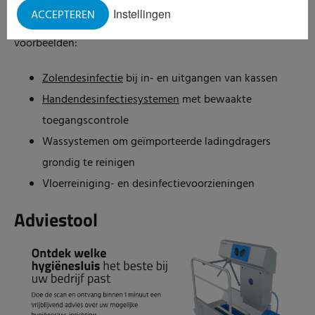
voorziening die ervoor zorgt dat de productveiligheid in de
Instellingen
ACCEPTEREN
horti-sector wordt geborgd. Enkele aanvullende
voorbeelden:
Zolendesinfectie
bij in- en uitgangen van kassen
Handendesinfectiesystemen
met bewaakte
toegangscontrole
Wassystemen om geïmporteerde ladingdragers
grondig te reinigen
Vloerreiniging- en desinfectievoorzieningen
Adviestool