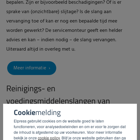
bepalen. Zijn er bijvoorbeeld beschadigingen? Of is er
sprake van (onzichtbare) slijtage? Is de slang aan
vervanging toe of kan er nog een bepaalde tijd mee
worden gewerkt? De servicemonteur geeft een helder
advies en kan – indien nodig – de slang vervangen.
Uiteraard altijd in overleg met u.
Meer informatie
Reinigings- en
voedingsmiddelenslangen van
Cookie
melding
Elpress
Elpress gebruikt cookies om de website goed te laten
functioneren, voor analysedoeleinden en om er voor te zorgen dat
de inhoud is afgestemd op uw voorkeuren. Voor meer informatie
bekijk je onze
cookie policy
. Blijf je onze website gebruiken dan ga