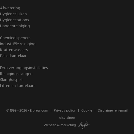
Afwatering
Hygiënesluizen
Hygiënestations
Handenreiniging
Chemiedispeners
Industriële reiniging
Krattenwassers
Palletkantelaar
Drukverhogingsinstallaties
Reinigingsslangen
Slanghaspels
Liften en kantelaars
© 1999 - 2026 -
Elpress.com
Privacy policy
Cookie
Disclaimer en email
disclaimer
Website
&
marketing