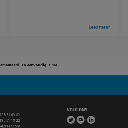
r
Lees meer
ementeerd: zo eenvoudig is het
VOLG ONS
485 51 69 69
485 51 40 22
elpress.com