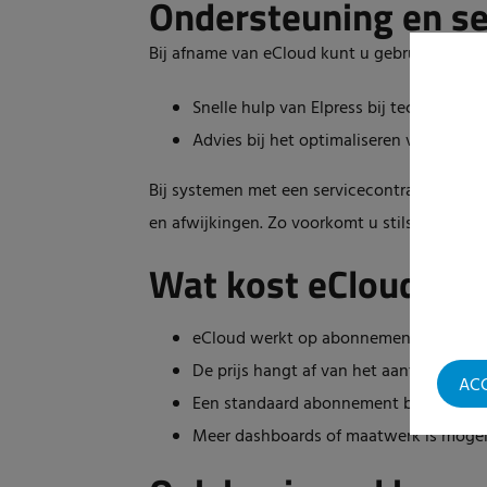
Ondersteuning en se
Bij afname van eCloud kunt u gebruikmaken 
Snelle hulp van Elpress bij technische
Advies bij het optimaliseren van dashb
Bij systemen met een servicecontract kijkt El
en afwijkingen. Zo voorkomt u stilstand en 
Wat kost eCloud?
eCloud werkt op abonnementsbasis;
De prijs hangt af van het aantal syst
AC
Een standaard abonnement bevat 2 da
Meer dashboards of maatwerk is mogeli