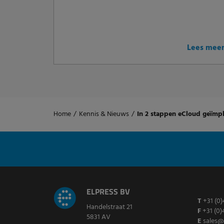
Lees mee
Home
/
Kennis & Nieuws
/
In 2 stappen eCloud geïmpl
ELPRESS BV
T
+31 (0)
Handelstraat 21
F
+31 (0)
5831 AV
E
sales@