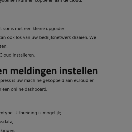
ystemen kunnen koppelen aan de cloud.
ikt soms met een kleine upgrade;
an ook los van uw bedrijfsnetwerk draaien. We
sen;
Cloud installeren.
en meldingen instellen
Elpress is uw machine gekoppeld aan eCloud en
 een online dashboard.
type. Uitbreiding is mogelijk;
ksdata;
jkingen.