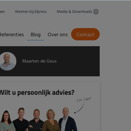
men
Werken bij Elpress
Media & Downloads
Referenties
Blog
Over ons
Contact
Maarten de Geus
Wilt u persoonlijk advies?