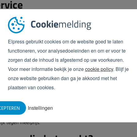
rvice
van aanvullende ondersteuning:
Cookie
melding
 vragen of meldingen
oards
Elpress gebruikt cookies om de website goed te laten
functioneren, voor analysedoeleinden en om er voor te
press, indien gewenst, proactief mee naar prestaties
zorgen dat de inhoud is afgestemd op uw voorkeuren.
verlengt u de levensduur van uw machines.
Voor meer informatie bekijk je onze
cookie policy
. Blijf je
onze website gebruiken dan ga je akkoord met het
plaatsen van cookies.
emen en de gewenste dashboards;
Instellingen
CEPTEREN
shboards;
jk tegen meerprijs.