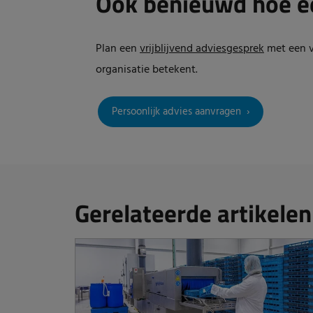
Ook benieuwd hoe e
Plan een
vrijblijvend adviesgesprek
met een v
organisatie betekent.
Persoonlijk advies aanvragen
Gerelateerde artikelen