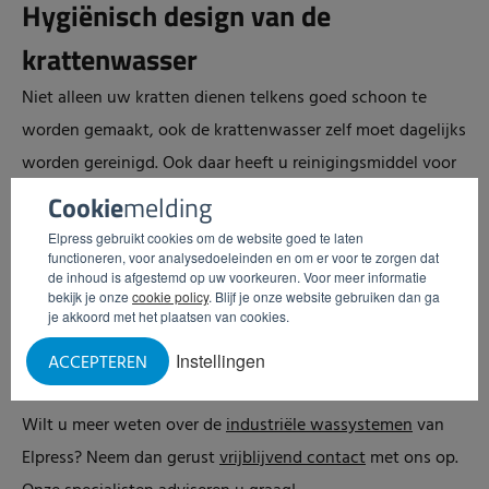
Hygiënisch design van de
krattenwasser
Niet alleen uw kratten dienen telkens goed schoon te
worden gemaakt, ook de krattenwasser zelf moet dagelijks
worden gereinigd. Ook daar heeft u reinigingsmiddel voor
nodig. Door het hygiënische design van de krattenwassers
Cookie
melding
van Elpress – uitgevoerd in roestvaststaal en dusdanig
Elpress gebruikt cookies om de website goed te laten
functioneren, voor analysedoeleinden en om er voor te zorgen dat
vormgegeven dat het water er goed vanaf loopt – is die
de inhoud is afgestemd op uw voorkeuren. Voor meer informatie
hoeveelheid echter zeer beperkt en bespaart u bij het
bekijk je onze
cookie policy
. Blijf je onze website gebruiken dan ga
je akkoord met het plaatsen van cookies.
reinigen van de wasser bovendien ook energie en water.
Instellingen
ACCEPTEREN
Meer informatie
Wilt u meer weten over de
industriële wassystemen
van
Elpress? Neem dan gerust
vrijblijvend contact
met ons op.