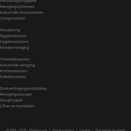
Persoonlijke hygiëne
Reinigingssystemen
Industriële Wassystemen
Componenten
Afwatering
Hygiënesluizen
Hygiënestations
Handenreiniging
Chemiedispeners
Industriële reiniging
Krattenwassers
Palletkantelaar
Drukverhogingsinstallaties
Reinigingsslangen
Slanghaspels
Liften en kantelaars
© 1999 - 2026 -
Elpress.com
Privacy policy
Cookie
Disclaimer en email