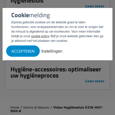
hygiënesluis
Lees meer
Cookie
melding
Elpress gebruikt cookies om de website goed te laten
Samen sterker in contaminatie
functioneren, voor analysedoeleinden en om er voor te zorgen dat
de inhoud is afgestemd op uw voorkeuren. Voor meer informatie
controle: Elpress en JASM bundelen
bekijk je onze
cookie policy
. Blijf je onze website gebruiken dan ga
krachten
je akkoord met het plaatsen van cookies.
Lees meer
Instellingen
ACCEPTEREN
Hygiëne-accessoires: optimaliseer
uw hygiëneproces
Lees meer
Home
/
Kennis & Nieuws
/
Video Hygiënesluis DZW-HDT-
1000-R