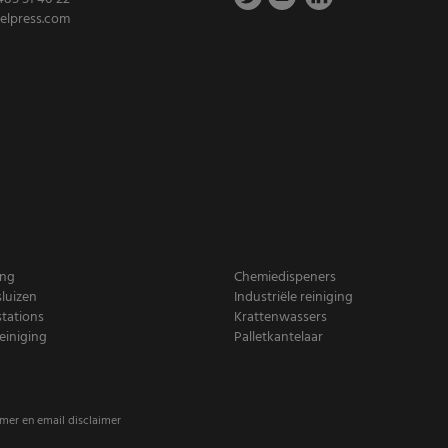
elpress.com
ing
Chemiedispeners
luizen
Industriële reiniging
tations
Krattenwassers
iniging
Palletkantelaar
imer en email disclaimer