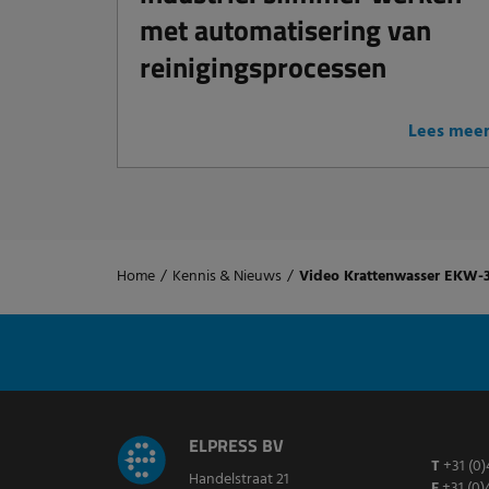
met automatisering van
reinigingsprocessen
Lees mee
Home
/
Kennis & Nieuws
/
Video Krattenwasser EKW-
ELPRESS BV
T
+31 (0)
Handelstraat 21
F
+31 (0)