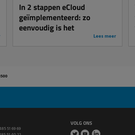
In 2 stappen eCloud
geïmplementeerd: zo
eenvoudig is het
r
Lees meer
3500
VOLG ONS
485 51 69 69
485 51 40 22