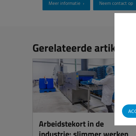
Meer informatie
Neem contact op
Gerelateerde artikelen
AC
Arbeidstekort in de
industrie: slimmer werken