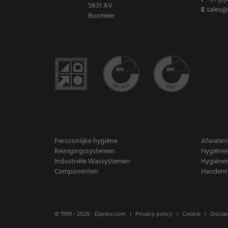
5831 AV
E
sales@
Boxmeer
Persoonlijke hygiëne
Afwater
Reinigingssystemen
Hygiënes
Industriële Wassystemen
Hygiënes
Componenten
Handenre
© 1999 - 2026 -
Elpress.com
Privacy policy
Cookie
Discla