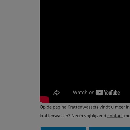
Op de pagina
Krattenwassers
vindt u meer in
krattenwasser? Neem vrijblijvend
contact
met