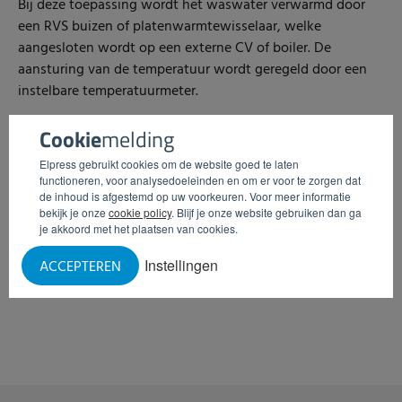
Bij deze toepassing wordt het waswater verwarmd door
een RVS buizen of platenwarmtewisselaar, welke
aangesloten wordt op een externe CV of boiler. De
aansturing van de temperatuur wordt geregeld door een
instelbare temperatuurmeter.
Cookie
melding
Elpress gebruikt cookies om de website goed te laten
functioneren, voor analysedoeleinden en om er voor te zorgen dat
de inhoud is afgestemd op uw voorkeuren. Voor meer informatie
bekijk je onze
cookie policy
. Blijf je onze website gebruiken dan ga
je akkoord met het plaatsen van cookies.
Instellingen
ACCEPTEREN