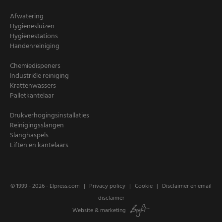
Afwatering
Hygiënesluizen
Hygiënestations
Handenreiniging
Chemiedispeners
Industriële reiniging
Krattenwassers
Palletkantelaar
Drukverhogingsinstallaties
Reinigingsslangen
Slanghaspels
Liften en kantelaars
© 1999 - 2026 -
Elpress.com
Privacy policy
Cookie
Disclaimer en email
disclaimer
Website
&
marketing