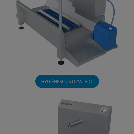
HYGIËNESLUIS DZW-HDT