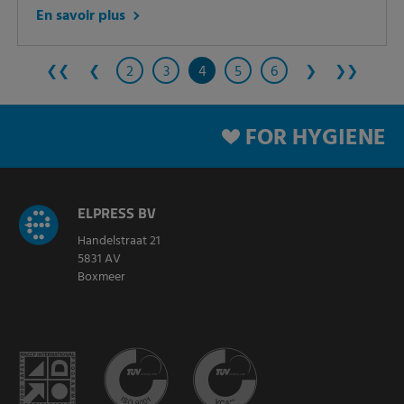
En savoir plus
❮❮
❮
2
3
4
5
6
❯
❯❯
FOR HYGIENE
ELPRESS BV
Handelstraat 21
5831 AV
Boxmeer