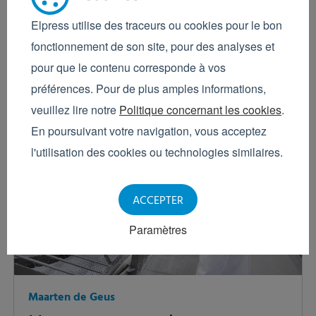
Lorsque vous envisagez d’acheter un système de
Elpress utilise des traceurs ou cookies pour le bon
nettoyage industriel, vous pouvez choisir entre un
fonctionnement de son site, pour des analyses et
système basse pression ou haute pression. Vous avez
pour que le contenu corresponde à vos
affaire dans votre processus à une contamination...
préférences. Pour de plus amples informations,
En savoir plus
veuillez lire notre
Politique concernant les cookies
.
En poursuivant votre navigation, vous acceptez
l'utilisation des cookies ou technologies similaires.
ACCEPTER
Paramètres
Maarten de Geus