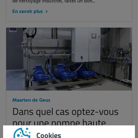
de nettoyage industriel, faites un bon...
En savoir plus
Maarten de Geus
Dans quel cas optez-vous
pour une pompe haute
pression?
Cookies