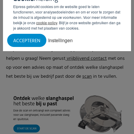
polsen van uw medewerkers niet onnodig hoeven te
Elpress gebruikt cookies om de website goed te laten
functioneren, voor analysedoeleinden en om er voor te zorgen dat
worden belast om dit weer op te lossen.
de inhoud is afgestemd op uw voorkeuren. Voor meer informatie
bekijk je onze
cookie policy
. Blijf je onze website gebruiken dan ga
Meer informatie
je akkoord met het plaatsen van cookies.
Instellingen
Wilt u weten hoe u slanghaspels veilig en efficiënt kunt
ACCEPTEREN
toepassen in uw bedrijfsruimte(s)? Onze specialisten
helpen u graag! Neem gerust
vrijblijvend contact
met ons
op voor een advies op maat of ontdek welke slanghaspel
het beste bij uw bedrijf past door de
scan
in te vullen.