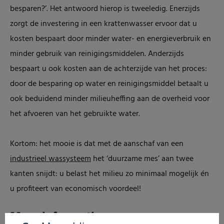
besparen?’. Het antwoord hierop is tweeledig. Enerzijds
zorgt de investering in een krattenwasser ervoor dat u
kosten bespaart door minder water- en energieverbruik en
minder gebruik van reinigingsmiddelen. Anderzijds
bespaart u ook kosten aan de achterzijde van het proces:
door de besparing op water en reinigingsmiddel betaalt u
ook beduidend minder milieuheffing aan de overheid voor
het afvoeren van het gebruikte water.
Kortom: het mooie is dat met de aanschaf van een
industrieel wassysteem
het ‘duurzame mes’ aan twee
kanten snijdt: u belast het milieu zo minimaal mogelijk én
u profiteert van economisch voordeel!
Meer informatie