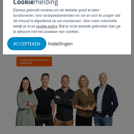
Cookie
melding
Wilt u meer weten over de
industriële wassystemen
van
Elpress gebruikt cookies om de website goed te laten
Elpress? Neem dan gerust
vrijblijvend contact
met ons op.
functioneren, voor analysedoeleinden en om er voor te zorgen dat
de inhoud is afgestemd op uw voorkeuren. Voor meer informatie
Onze specialisten adviseren u graag!
bekijk je onze
cookie policy
. Blijf je onze website gebruiken dan ga
je akkoord met het plaatsen van cookies.
Instellingen
ACCEPTEREN