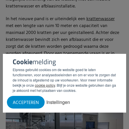
krattenwasser en afblaasinstallatie.
In het nieuwe pand is er uiteindelijk een
krattenwasser
met een lengte van ruim 10 meter en capaciteit van
maximaal 2000 kratten per uur geinstalleerd. Achter deze
krattenwasser bevindt zich een afblaasunit die er voor
zorgt dat de kratten worden gedroogd waarna deze
worden afgevoerd. Door een toenemende vraag is er in
Cookie
melding
2018 een tweede krattenwasser geleverd, met een
vergelijkbare capaciteit. Wederom met een krachtige
Elpress gebruikt cookies om de website goed te laten
afblaasunit.
functioneren, voor analysedoeleinden en om er voor te zorgen dat
de inhoud is afgestemd op uw voorkeuren. Voor meer informatie
bekijk je onze
cookie policy
. Blijf je onze website gebruiken dan ga
je akkoord met het plaatsen van cookies.
Instellingen
ACCEPTEREN