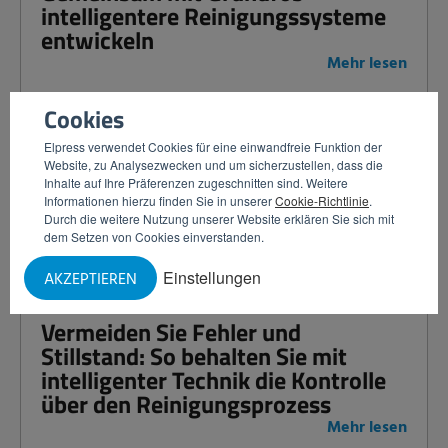
intelligentere Reinigungssysteme
entwickeln
Mehr lesen
Cookies
Machen Sie den Schritt zur
Elpress verwendet Cookies für eine einwandfreie Funktion der
Website, zu Analysezwecken und um sicherzustellen, dass die
intelligenten Reinigung: Steigern
Inhalte auf Ihre Präferenzen zugeschnitten sind. Weitere
Sie Kontrolle und Effizienz mit
Informationen hierzu finden Sie in unserer
Cookie-Richtlinie
.
intelligenten Satelliten.
Durch die weitere Nutzung unserer Website erklären Sie sich mit
dem Setzen von Cookies einverstanden.
Mehr lesen
Einstellungen
AKZEPTIEREN
Vermeiden Sie Fehler und
Stillstand: So behalten Sie mit
intelligenter Technik die Kontrolle
über den Reinigungsprozess
Mehr lesen