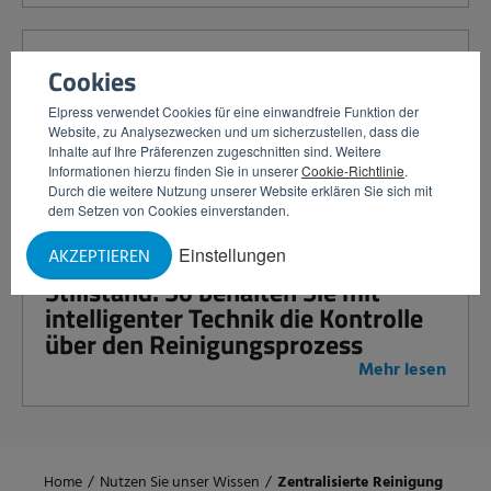
Machen Sie den Schritt zur
Cookies
intelligenten Reinigung: Steigern
Sie Kontrolle und Effizienz mit
Elpress verwendet Cookies für eine einwandfreie Funktion der
Website, zu Analysezwecken und um sicherzustellen, dass die
intelligenten Satelliten.
Inhalte auf Ihre Präferenzen zugeschnitten sind. Weitere
Mehr lesen
Informationen hierzu finden Sie in unserer
Cookie-Richtlinie
.
Durch die weitere Nutzung unserer Website erklären Sie sich mit
dem Setzen von Cookies einverstanden.
Einstellungen
AKZEPTIEREN
Vermeiden Sie Fehler und
Stillstand: So behalten Sie mit
intelligenter Technik die Kontrolle
über den Reinigungsprozess
Mehr lesen
Home
/
Nutzen Sie unser Wissen
/
Zentralisierte Reinigung