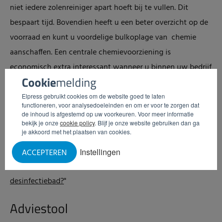
niet iedere zolenreiniger apart hoeft bij te vullen. Dit
bespaart tijd. Bovendien heeft u een beter overzicht op de
voorraad en kunt u voordelige bulkoplage van chemie
aanschaffen. Een centrale chemievoorziening is
economisch extra interessant wanneer u binnen uw bedrijf
Cookie
melding
ook gebruik maakt van een industrieel reinigingssysteem
voor het reinigen van de bedrijfsruimtes. U kunt voor de
Elpress gebruikt cookies om de website goed te laten
functioneren, voor analysedoeleinden en om er voor te zorgen dat
zolenreinigers in veel gevallen gebruik maken van dezelfde
de inhoud is afgestemd op uw voorkeuren. Voor meer informatie
bekijk je onze
cookie policy
. Blijf je onze website gebruiken dan ga
desinfectie-installatie met bijbehorende leidingen.
je akkoord met het plaatsen van cookies.
Wil je meer weten over zolenreiniging? Lees dan onze blog
Instellingen
ACCEPTEREN
"
Een hygiënesluis met zolenreiniging: borstels of een
desinfectiebad?
"
Adviestool