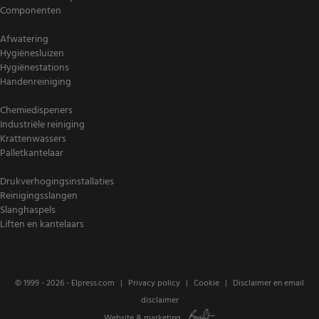
Componenten
Afwatering
Hygiënesluizen
Hygiënestations
Handenreiniging
Chemiedispeners
Industriële reiniging
Krattenwassers
Palletkantelaar
Drukverhogingsinstallaties
Reinigingsslangen
Slanghaspels
Liften en kantelaars
© 1999 - 2026 -
Elpress.com
Privacy policy
Cookie
Disclaimer en email
disclaimer
Website
&
marketing