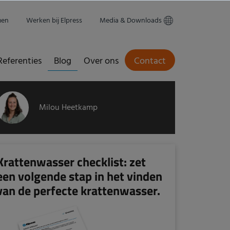
men
Werken bij Elpress
Media & Downloads
Referenties
Blog
Over ons
Contact
Milou Heetkamp
Krattenwasser checklist: zet
een volgende stap in het vinden
van de perfecte krattenwasser.