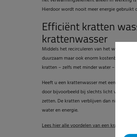
het verwarmingselement alleen in werking is
Hierdoor wordt nooit meer energie gebruikt d
Efficiënt kratten wa
krattenwasser
Middels het recirculeren van het waswater hee
duurzaam maar ook enorm kostenbesparend. U
kratten – zelfs met minder water – gewaarbo
Heeft u een krattenwasser met een frequentie
door bijvoorbeeld bij slechts licht vervuilde
zetten. De kratten verblijven dan niet lange
water en energie.
Lees hier alle voordelen van een krattenwasse