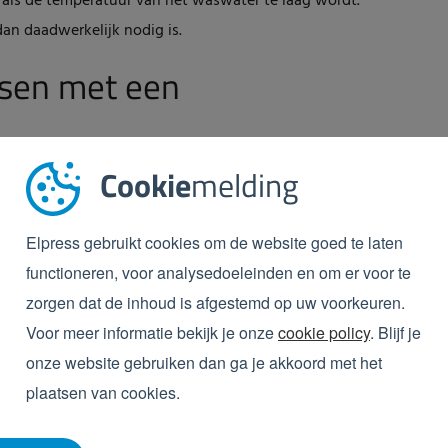
 als de temperatuur van het waswater te laag wordt.
an daadwerkelijk nodig is.
ssen met een
ft u minder liters water nodig. Dit is niet alleen
Cookie
melding
iteraard wordt een optimale reiniging van de
rgd.
Elpress gebruikt cookies om de website goed te laten
regelaar? Dan kunt u nog beter sturen op efficiëntie
functioneren, voor analysedoeleinden en om er voor te
 kratten de transportketting op een hogere stand te
zorgen dat de inhoud is afgestemd op uw voorkeuren.
r dan nodig in de wasser. Hierdoor bespaart u ook weer
Voor meer informatie bekijk je onze
cookie policy
. Blijf je
onze website gebruiken dan ga je akkoord met het
plaatsen van cookies.
r van Elpress.