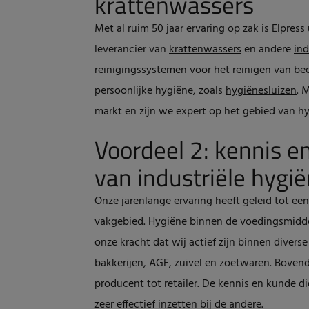
krattenwassers
Met al ruim 50 jaar ervaring op zak is Elpre
leverancier van
krattenwassers
en andere
in
reinigingssystemen
voor het reinigen van be
persoonlijke hygiëne, zoals
hygiënesluizen
. 
markt en zijn we expert op het gebied van hy
Voordeel 2: kennis e
van industriële hygi
Onze jarenlange ervaring heeft geleid tot ee
vakgebied. Hygiëne binnen de voedingsmidde
onze kracht dat wij actief zijn binnen diverse
bakkerijen, AGF, zuivel en zoetwaren. Bovendi
producent tot retailer. De kennis en kunde 
zeer effectief inzetten bij de andere.