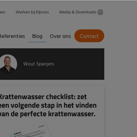
men
Werken bij Elpress
Media & Downloads
Referenties
Blog
Over ons
Contact
Wout Spanjers
Krattenwasser checklist: zet
een volgende stap in het vinden
van de perfecte krattenwasser.