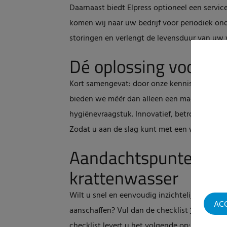
Daarnaast biedt Elpress optioneel een servi
komen wij naar uw bedrijf voor periodiek o
storingen en verlengt de levensduur van uw w
Dé oplossing voor u
Kort samengevat: door onze kennis, expertis
bieden we méér dan alleen een machine of s
hygiënevraagstuk. Innovatief, betrouwbaar, ef
Zodat u aan de slag kunt met een wasser die p
Aandachtspunten bij
krattenwasser
Wilt u snel en eenvoudig inzichtelijk maken
AC
aanschaffen? Vul dan de checklist
‘Aandachts
checklist levert u het volgende op: