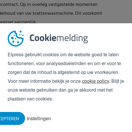
cecontract. Op in overleg vastgestelde momenten
nderhoud van uw krattenwasmachine. Dit voorkomt
asser aanzienlijk.
Cookie
melding
w krattenwasser
e en ervaring in de totale voedingsmiddelensector
Elpress gebruikt cookies om de website goed te laten
ysteem. We bieden een oplossing voor uw
functioneren, voor analysedoeleinden en om er voor te
ficiënt en uiteraard tegen een reële investering.
zorgen dat de inhoud is afgestemd op uw voorkeuren.
erfect bij uw bedrijf past.
Voor meer informatie bekijk je onze
cookie policy
. Blijf je
 de aanschaf van een
onze website gebruiken dan ga je akkoord met het
plaatsen van cookies.
 waar u aan moet denken als u een krattenwasser wilt
Instellingen
CEPTEREN
punten bij aanschaf van een krattenwasser’
in. De