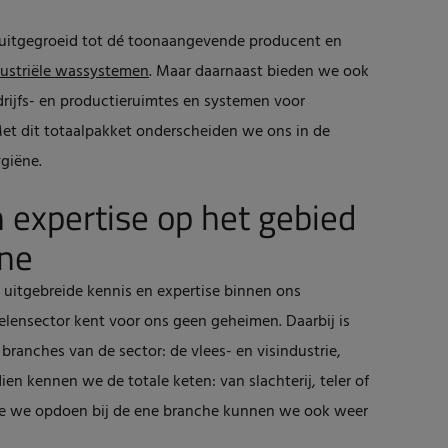
ss uitgegroeid tot dé toonaangevende producent en
dustriële wassystemen
. Maar daarnaast bieden we ook
drijfs- en productieruimtes en systemen voor
Met dit totaalpakket onderscheiden we ons in de
giëne.
n expertise op het gebied
ëne
n uitgebreide kennis en expertise binnen ons
lensector kent voor ons geen geheimen. Daarbij is
 branches van de sector: de vlees- en visindustrie,
en kennen we de totale keten: van slachterij, teler of
die we opdoen bij de ene branche kunnen we ook weer