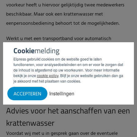
voorkeur heeft u hiervoor gelijktijdig twee medewerkers
beschikbaar. Maar ook een krattenwasser met
eenpersoonsbediening behoort tot de mogelijkheden.
Werkt u met een transportband voor automatisch
transport van de kratten? Dan heeft u weinig tot geen
Cookie
melding
mankracht nodig voor het bedienen van de wasser. Of een
Elpress gebruikt cookies om de website goed te laten
functioneren, voor analysedoeleinden en om er voor te zorgen dat
transportband voor u een interessante investering is, is
de inhoud is afgestemd op uw voorkeuren. Voor meer informatie
afhankelijk van de hoeveelheid kratten die u wilt wassen
bekijk je onze
cookie policy
. Blijf je onze website gebruiken dan ga
je akkoord met het plaatsen van cookies.
en in welke mate u een beroep kunt doen op uw
Instellingen
medewerkers om de wasser te bedienen.
ACCEPTEREN
Advies voor het aanschaffen van een
krattenwasser
Voordat wij met u in gesprek gaan over de eventuele