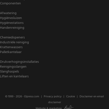
Componenten
Afwatering
Hygiënesluizen
Hygiënestations
Handenreiniging
Chemiedispeners
Industriële reiniging
Krattenwassers
Palletkantelaar
Drukverhogingsinstallaties
Reinigingsslangen
Slanghaspels
Liften en kantelaars
© 1999 - 2026 -
Elpress.com
Privacy policy
Cookie
Disclaimer en email
disclaimer
Website
&
marketing