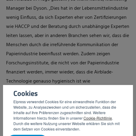
Manager bei Dyson. „Dies hat in der Lebensmittelindustrie
wenig Einfluss, da sich Experten eher von Zertifizierungen
wie HACCP und der Beratung durch unabhängige Experten
leiten lassen, aber in anderen Branchen sehen wir, dass die
Menschen durch die irreführende Kommunikation der
Papierindustrie beeinflusst werden. Zudem zeigen
Forschungsinstitute, die nicht von der Papierindustrie
finanziert werden, immer wieder, dass die Airblade-
Technologie genauso hygienisch ist wie
Papierhandtücher.“ Hinsichtlich der Nachhaltigkeit ist der
Cookies
Unterschied jedoch enorm.
Elpress verwendet Cookies für eine einwandfreie Funktion der
Website, zu Analysezwecken und um sicherzustellen, dass die
Inhalte auf Ihre Präferenzen zugeschnitten sind. Weitere
Einsparungen
Informationen hierzu finden Sie in unserer
Cookie-Richtlinie
.
Durch die weitere Nutzung unserer Website erklären Sie sich mit
Berechnungen des Carbon Trust zeigen, dass Dyson
dem Setzen von Cookies einverstanden.
Airblade Händetrockner bis zu 80 Prozent weniger CO2 pro