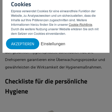
Cookies
Krontollierter Zugang
Elpress verwendet Cookies für eine einwandfreie Funktion der
Um sicherstellen zu können, dass sich die Mitarbeiter an
Website, zu Analysezwecken und um sicherzustellen, dass die
Inhalte auf Ihre Präferenzen zugeschnitten sind. Weitere
die Protokolle für die persönliche Hygiene halten,
Informationen hierzu finden Sie in unserer
Cookie-Richtlinie
.
empfiehlt Elpress den Einsatz von Drehsperren, vor allem
Durch die weitere Nutzung unserer Website erklären Sie sich mit
dem Setzen von Cookies einverstanden.
bei Hochrisikobereichen. Diese Zugangstüren zum
Einstellungen
AKZEPTIEREN
Produktionsbereich öffnen sich erst, wenn der Mitarbeiter
den gesamten Hygieneprozess durchlaufen hat. Die
Drehsperren garantieren eine Überwachungsprozedur und
gewährleisten die Wirksamkeit der Hygienemaßnahmen.
Checkliste für die persönliche
Hygiene