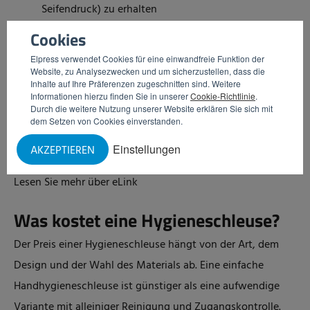
Seifendruck) zu erhalten
Cookies
Wartung auf der Grundlage der tatsächlichen
Elpress verwendet Cookies für eine einwandfreie Funktion der
Nutzung zu planen
Website, zu Analysezwecken und um sicherzustellen, dass die
Inhalte auf Ihre Präferenzen zugeschnitten sind. Weitere
Informationen hierzu finden Sie in unserer
Cookie-Richtlinie
.
eLink funktioniert über sein eigenes Wi-Fi-Netzwerk und
Durch die weitere Nutzung unserer Website erklären Sie sich mit
kann zur zentralen Überwachung mit
eCloud
verbunden
dem Setzen von Cookies einverstanden.
werden. So haben Sie immer einen Echtzeit-Einblick, ohne
Einstellungen
AKZEPTIEREN
von einer physischen Kontrolle abhängig zu sein.
Lesen Sie mehr über
eLink
Was kostet eine Hygieneschleuse?
Der Preis einer Hygieneschleuse hängt von der Art, dem
Design und der Wahl des Materials ab. Eine einfache
Handhygieneschleuse ist günstiger als eine aufwendige
Variante mit alleiniger Reinigung und Zugangskontrolle.