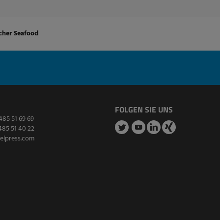
cher Seafood
FOLGEN SIE UNS
485 51 69 69
485 51 40 22
elpress.com