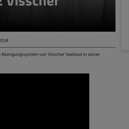
z Visscher
 2024
le Reinigungssystem von Visscher Seafood in seiner