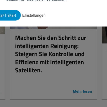
Einstellungen
EPTIEREN
Machen Sie den Schritt zur
intelligenten Reinigung:
Steigern Sie Kontrolle und
Effizienz mit intelligenten
Satelliten.
n
Mehr lesen