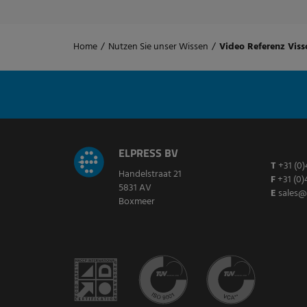
Home
/
Nutzen Sie unser Wissen
/
Video Referenz Viss
ELPRESS BV
T
+31 (0)
Handelstraat 21
F
+31 (0)
5831 AV
E
sales@
Boxmeer