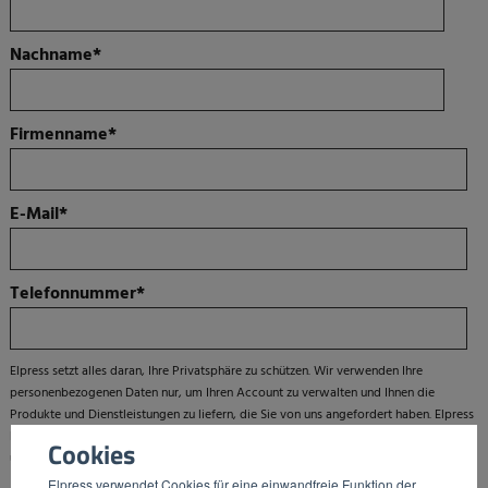
Nachname
*
Firmenname
*
E-Mail
*
Telefonnummer
*
Elpress setzt alles daran, Ihre Privatsphäre zu schützen. Wir verwenden Ihre
personenbezogenen Daten nur, um Ihren Account zu verwalten und Ihnen die
Produkte und Dienstleistungen zu liefern, die Sie von uns angefordert haben. Elpress
benötigt die von Ihnen bereitgestellten Kontaktdaten, um sich mit Ihnen bezüglich
Cookies
unserer Produkte und Dienstleistungen in Verbindung zu setzen.
Elpress verwendet Cookies für eine einwandfreie Funktion der