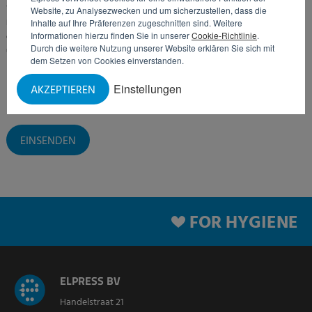
Von Zeit zu Zeit möchten wir Sie außerdem gerne mit einem Newsletter über
Website, zu Analysezwecken und um sicherzustellen, dass die
Produkte, Dienstleistungen und andere Neuentwicklungen informieren. Sie können
Inhalte auf Ihre Präferenzen zugeschnitten sind. Weitere
Informationen hierzu finden Sie in unserer
Cookie-Richtlinie
.
diesen Newsletter jederzeit abbestellen. Weitere Informationen hierzu finden Sie in
Durch die weitere Nutzung unserer Website erklären Sie sich mit
unserer Datenschutzerklärung.
dem Setzen von Cookies einverstanden.
Ja, ich möchte den Newsletter erhalten
Einstellungen
AKZEPTIEREN
Ja, ich stimme der
Datenschutzerklärung
zu
*
FOR HYGIENE
ELPRESS BV
Handelstraat 21