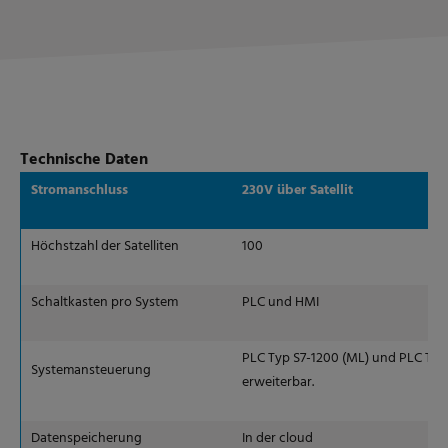
Technische Daten
Stromanschluss
230V über Satellit
Höchstzahl der Satelliten
100
Schaltkasten pro System
PLC und HMI
PLC Typ S7-1200 (ML) und PLC Typ 
Systemansteuerung
erweiterbar.
Datenspeicherung
In der cloud