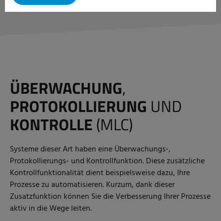
ÜBERWACHUNG
,
PROTOKOLLIERUNG
UND
KONTROLLE
(MLC)
Systeme dieser Art haben eine Überwachungs-,
Protokollierungs- und Kontrollfunktion. Diese zusätzliche
Kontrollfunktionalität dient beispielsweise dazu, Ihre
Prozesse zu automatisieren. Kurzum, dank dieser
Zusatzfunktion können Sie die Verbesserung Ihrer Prozesse
aktiv in die Wege leiten.