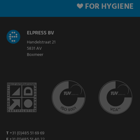
FOR HYGIENE
ELPRESS BV
Handelstraat 21
5831 AV
Boxmeer
T
+31 (0)485 51 69 69
F
+31 (0)485 51 40 22