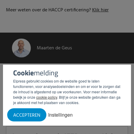
Meer weten over de HACCP certificering?
Klik hier
Maarten de Geus
Cookie
melding
Gerelateerde artikelen
Elpress gebruikt cookies om de website goed te laten
functioneren, voor analysedoeleinden en om er voor te zorgen dat
de inhoud is afgestemd op uw voorkeuren. Voor meer informatie
Het Vossenbos: samen investeren
bekijk je onze
cookie policy
. Blijf je onze website gebruiken dan ga
in een groene toekomst
je akkoord met het plaatsen van cookies.
Lees meer
Instellingen
ACCEPTEREN