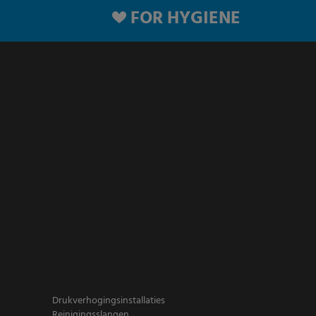
FOR HYGIENE
Drukverhogingsinstallaties
Reinigingsslangen