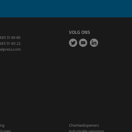
VOLG ONS
485 51 69 69
485 51 40 22
elpress.com
ing
Chemiedispeners
luizen
Industriële reiniging