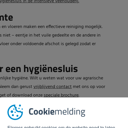
giënesluis in de intensieve veehouderij.
mte
n vloeren maken een effectieve reiniging mogelijk.
niet – eentje in het vuile gedeelte en de andere in
vloer onder voldoende afschot is gelegd zodat er
r een hygiënesluis
oonlijke hygiëne. Wilt u weten wat voor uw agrarische
? Neem dan gerust
vrijblijvend contact
met ons op voor
dget of download onze
speciale brochure
.
Cookie
melding
Elpress gebruikt cookies om de website goed te laten