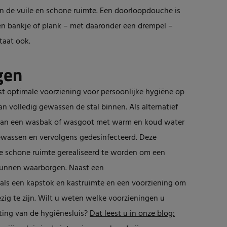
n de vuile en schone ruimte. Een doorloopdouche is
en bankje of plank – met daaronder een drempel –
taat ook.
gen
t optimale voorziening voor persoonlijke hygiëne op
an volledig gewassen de stal binnen. Als alternatief
van een wasbak of wasgoot met warm en koud water
assen en vervolgens gedesinfecteerd. Deze
de schone ruimte gerealiseerd te worden om een
e kunnen waarborgen. Naast een
ls een kapstok en kastruimte en een voorziening om
ig te zijn. Wilt u weten welke voorzieningen u
hting van de hygiënesluis?
Dat leest u in onze blog: