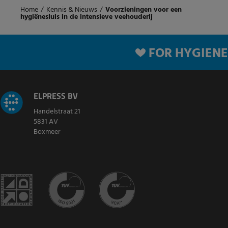
Home
/
Kennis & Nieuws
/
Voorzieningen voor een
hygiënesluis in de intensieve veehouderij
FOR HYGIENE
ELPRESS BV
Handelstraat 21
5831 AV
Boxmeer