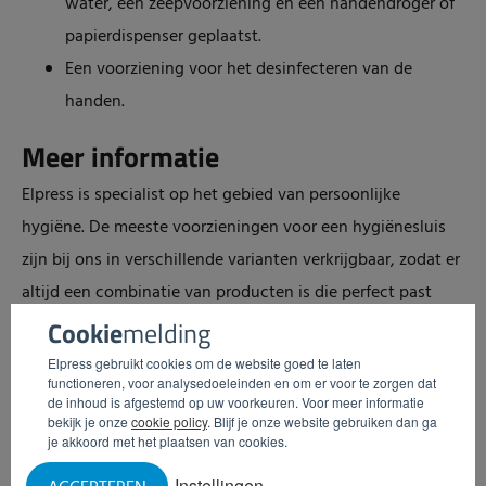
water, een zeepvoorziening en een handendroger of
papierdispenser geplaatst.
Een voorziening voor het desinfecteren van de
handen.
Meer informatie
Elpress is specialist op het gebied van persoonlijke
hygiëne. De meeste voorzieningen voor een hygiënesluis
zijn bij ons in verschillende varianten verkrijgbaar, zodat er
altijd een combinatie van producten is die perfect past
binnen uw hygiënemanagement en uw beschikbare
Cookie
melding
budget. Benieuwd wat past bij uw bedrijf? Vul de speciale
Elpress gebruikt cookies om de website goed te laten
functioneren, voor analysedoeleinden en om er voor te zorgen dat
Hygiënesluis scan
in.
de inhoud is afgestemd op uw voorkeuren. Voor meer informatie
bekijk je onze
cookie policy
. Blijf je onze website gebruiken dan ga
je akkoord met het plaatsen van cookies.
Instellingen