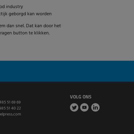
od industry
aktijk geborgd kan worden
em dan snel. Dat kan door het
vragen button te klikken.
VOLG ONS
485 51 69 69
485 51 40 22
elpress.com