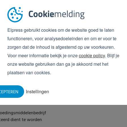
Van tijd tot tijd willen we je daarnaast
ontwikkelingen d.m.v. een nieuwsbrief. J
Cookie
melding
privacy policy
voor meer informatie.
Ja, ik wil de nieuwsbrief o
Elpress gebruikt cookies om de website goed te laten
Ja, ik ga akkoord met de
pr
functioneren, voor analysedoeleinden en om er voor te
zorgen dat de inhoud is afgestemd op uw voorkeuren.
oerd.
Ook (gro
te) retailers
de voedselveiligheid en
Voor meer informatie bekijk je onze
cookie policy
. Blijf je
ficeringen waaraan
onze website gebruiken dan ga je akkoord met het
n.
plaatsen van cookies.
ranche zijn dus genoodzaakt
voedselveilig hygiëneproces
Instellingen
CEPTEREN
 whitepaper zoomen we daarop
oedingsmiddelenbedrijf
eerd dient te worden