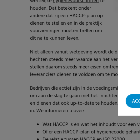
wettelijke
hygiënevoorschriften
te
houden. Dat betekent onder
andere dat zij een HACCP-plan op
dienen te stellen en in de praktijk
voorzieningen moeten treffen om
dit na te kunnen leven.
Niet alleen vanuit wetgeving wordt de druk opgev
hechten steeds meer waarde aan het verhogen van 
stellen daarom steeds meer eisen omtrent de certi
leveranciers dienen te voldoen om te mogen levere
Bedrijven die actief zijn in de voedingsmiddelenb
om aan de slag te gaan met het inrichten van een 
AC
en dienen dat ook up-to-date te houden. In deze
in. We informeren u over:
Wat HACCP is en wat het inhoudt voor een v
Of er een HACCP-plan of hygiënecode gehant
De relatie tussen HACCP en ISO 22000