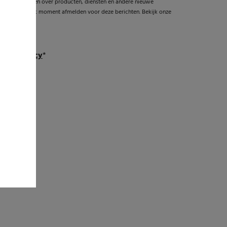
 graag informeren over producten, diensten en andere nieuwe
e kunt je op elk moment afmelden voor deze berichten. Bekijk onze
ntvangen
ivacy policy
*