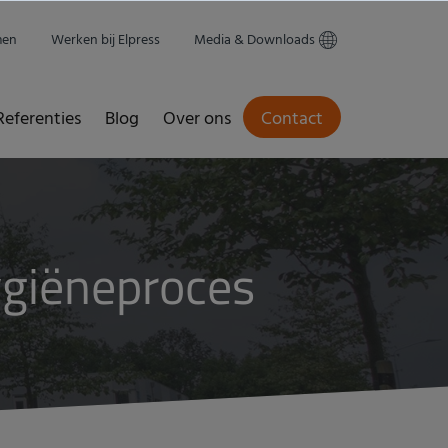
men
Werken bij Elpress
Media & Downloads
Referenties
Blog
Over ons
Contact
ygiëneproces