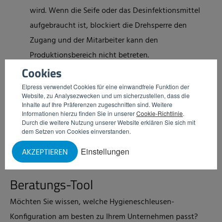
wird. Wenn die Seife oder das Desinfektionsmittel
aufgebraucht ist, blockiert die Drehsperre den
Zugang und der Mitarbeiter kann den
Produktionsbereich nicht betreten.
Cookies
Personen- und Zeiterfassung
Elpress verwendet Cookies für eine einwandfreie Funktion der
Website, zu Analysezwecken und um sicherzustellen, dass die
Die Hygieneschleuse kann mit einem Ausweissystem
Inhalte auf Ihre Präferenzen zugeschnitten sind. Weitere
versehen werden, mit dem erfasst wird, wann der
Informationen hierzu finden Sie in unserer
Cookie-Richtlinie
.
Durch die weitere Nutzung unserer Website erklären Sie sich mit
Mitarbeiter den Raum betritt und verlässt.
dem Setzen von Cookies einverstanden.
Gleichzeitig kann ein Freigabesignal für einen
Einstellungen
AKZEPTIEREN
externen Durchgang gegeben werden.
Beratungs-Tool
Möchten Sie wissen, welche Hygieneschleusen-
Konfiguration am besten zu Ihrem Unternehmen passt?