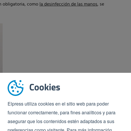
n obligatoria, como
la desinfección de las manos
, se
Cookies
Elpress utiliza cookies en el sitio web para poder
 e invisible, lo que supone un riesgo para la seguridad
funcionar correctamente, para fines analíticos y para
na limpieza. Existen diferentes configuraciones para el
asegurar que los contenidos estén adaptados a sus
solo suelas. El uso de desinfectantes también elimina
preferencias como visitante. Para más información,