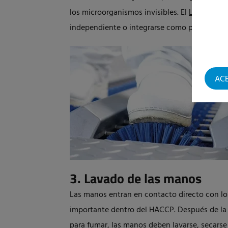
los microorganismos invisibles. El
Lavado de 
independiente o integrarse como parte de c
AC
3. Lavado de las manos
Las manos entran en contacto directo con los
importante dentro del HACCP. Después de la p
para fumar, las manos deben lavarse, secarse 