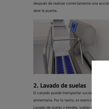
después de realizar correctamente una acció
abre la puerta.
2. Lavado de suelas
El calzado puede transportar suciedad visible
alimentaria. Por lo tanto, es esencial una bue
Lavado de suelas y bordes, suelas y cañas o 