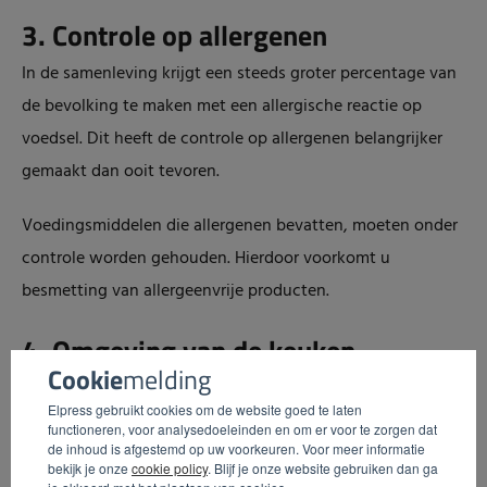
3. Controle op allergenen
In de samenleving krijgt een steeds groter percentage van
de bevolking te maken met een allergische reactie op
voedsel. Dit heeft de controle op allergenen belangrijker
gemaakt dan ooit tevoren.
Voedingsmiddelen die allergenen bevatten, moeten onder
controle worden gehouden. Hierdoor voorkomt u
besmetting van allergeenvrije producten.
4. Omgeving van de keuken
Cookie
melding
De werkzaamheden binnen de keuken moeten in een
Elpress gebruikt cookies om de website goed te laten
geschikte omgeving worden uitgevoerd. Zorg ervoor dat
functioneren, voor analysedoeleinden en om er voor te zorgen dat
de inhoud is afgestemd op uw voorkeuren. Voor meer informatie
uw keuken vrij is van ongedierte, goed kan worden
bekijk je onze
cookie policy
. Blijf je onze website gebruiken dan ga