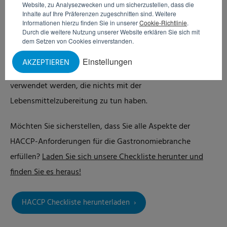
Website, zu Analysezwecken und um sicherzustellen, dass die
Inhalte auf Ihre Präferenzen zugeschnitten sind. Weitere
4. Die Umgebung
Informationen hierzu finden Sie in unserer
Cookie-Richtlinie
.
Durch die weitere Nutzung unserer Website erklären Sie sich mit
Der Küchenbetrieb muss in einer geeigneten Umgebung
dem Setzen von Cookies einverstanden.
stattfinden. Somit muss Ihre Küche ungezieferfrei sein, sich
Einstellungen
AKZEPTIEREN
leicht reinigen lassen und darf nicht für andere Zwecke
verwendet werden, die nichts mit der
Lebensmittelzubereitung zu tun haben.
Möchten Sie sicherstellen, dass Sie alle Aspekte der
HACCP-Anforderungen für die Gastronomiebranche
erfüllen?
Laden Sie sich unsere Checkliste herunter und
finden Sie es heraus!
HACCP Checkliste herunterladen