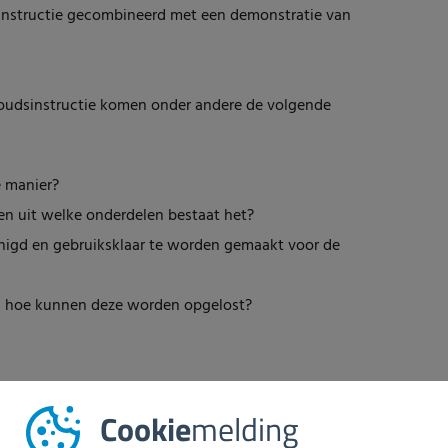
 instructie gecombineerd met een demonstratie van
oudsinstructie komen onder andere de volgende
e manier?
en uit welke onderdelen bestaat het?
nigd en gebruiksklaar te worden gemaakt voor de
 hoe kunnen deze worden opgelost?
w medewerkers is de laatste stap in het totale proces
Cookie
melding
ngssysteem of een industrieel wassysteem zoals een