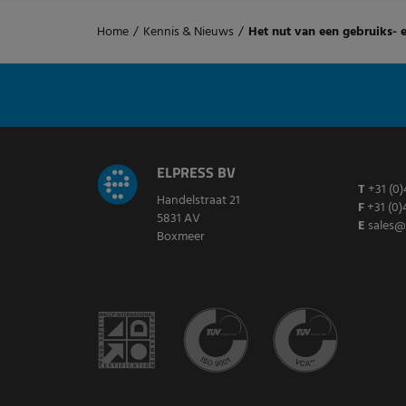
Home
/
Kennis & Nieuws
/
Het nut van een gebruiks- 
ELPRESS BV
T
+31 (0)
Handelstraat 21
F
+31 (0)
5831 AV
E
sales@
Boxmeer