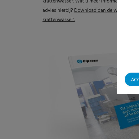
krattenwasser. Wilt u meer informatie over 
advies hierbij?
Download dan de whitepaper ‘
krattenwasser’.
AC