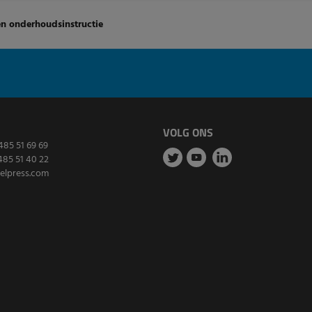
en onderhoudsinstructie
VOLG ONS
485 51 69 69
485 51 40 22
elpress.com