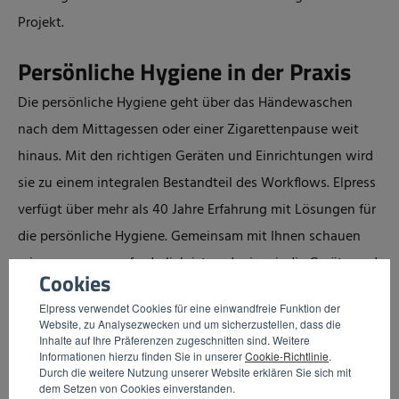
Projekt.
Persönliche Hygiene in der Praxis
Die persönliche Hygiene geht über das Händewaschen
nach dem Mittagessen oder einer Zigarettenpause weit
hinaus. Mit den richtigen Geräten und Einrichtungen wird
sie zu einem integralen Bestandteil des Workflows. Elpress
verfügt über mehr als 40 Jahre Erfahrung mit Lösungen für
die persönliche Hygiene. Gemeinsam mit Ihnen schauen
wir uns an, was erforderlich ist und wie wir die Geräte und
Cookies
Hilfsmittel so einsetzen können, dass Ihre Mitarbeiter sie
Elpress verwendet Cookies für eine einwandfreie Funktion der
auf die richtige Weise und zum richtigen Zeitpunkt nutzen.
Website, zu Analysezwecken und um sicherzustellen, dass die
Inhalte auf Ihre Präferenzen zugeschnitten sind. Weitere
Außerdem halten wir es für wichtig, dass solche
Informationen hierzu finden Sie in unserer
Cookie-Richtlinie
.
Hygieneschritte möglichst wenig Zeit kosten. Pausen und
Durch die weitere Nutzung unserer Website erklären Sie sich mit
dem Setzen von Cookies einverstanden.
Schichtwechsel müssen so reibungslos wie möglich und