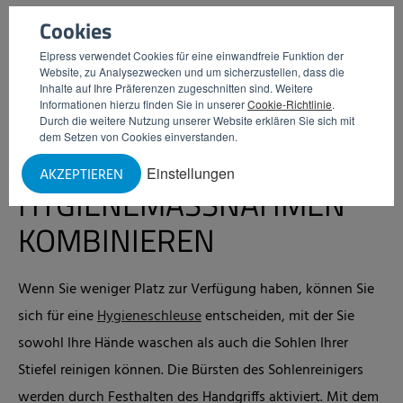
den
energieeffizienten Dyson Airblade
. Wenn dieser nicht
Cookies
in Ihr Budget passt, dann ist das Händetrocknen mit Papier
Elpress verwendet Cookies für eine einwandfreie Funktion der
die Alternative. Elpress führt in seinem Sortiment
Website, zu Analysezwecken und um sicherzustellen, dass die
Inhalte auf Ihre Präferenzen zugeschnitten sind. Weitere
zwei
Papierspender
-Varianten. Außerdem liefern wir
offene
Informationen hierzu finden Sie in unserer
Cookie-Richtlinie
.
Durch die weitere Nutzung unserer Website erklären Sie sich mit
oder geschlossene Papierkörbe
und -
behälter zum
dem Setzen von Cookies einverstanden.
Einwerfen des benutzten Papiers
.
Einstellungen
AKZEPTIEREN
HYGIENEMASSNAHMEN
KOMBINIEREN
Wenn Sie weniger Platz zur Verfügung haben, können Sie
sich für eine
Hygieneschleuse
entscheiden, mit der Sie
sowohl Ihre Hände waschen als auch die Sohlen Ihrer
Stiefel reinigen können. Die Bürsten des Sohlenreinigers
werden durch Festhalten des Handgriffs aktiviert. Mit dem