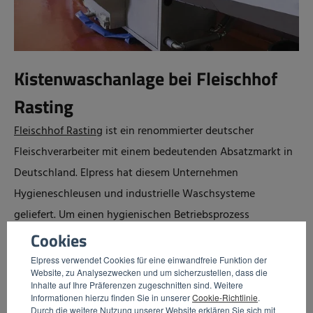
Kistenwaschanlage bei Fleischhof
Rasting
Fleischhof Rasting
ist ein renommierter deutscher
Fleischverarbeiter mit einem bedeutenden Absatzmarkt in
Deutschland. Elpress hat diesem Unternehmen
Hygieneschleusen und industrielle Waschsysteme
geliefert. Um einen hygienischen Betriebsprozess
gewährleisten und die enorme Kistenanzahl verarbeiten zu
Cookies
können, hat Fleischhof Rasting ein umfangreiches,
Elpress verwendet Cookies für eine einwandfreie Funktion der
Website, zu Analysezwecken und um sicherzustellen, dass die
vollautomatisches Kistenwaschsystem installiert. Die
Inhalte auf Ihre Präferenzen zugeschnitten sind. Weitere
Zuführung der verschmutzten Kisten ist die einzige
Informationen hierzu finden Sie in unserer
Cookie-Richtlinie
.
Durch die weitere Nutzung unserer Website erklären Sie sich mit