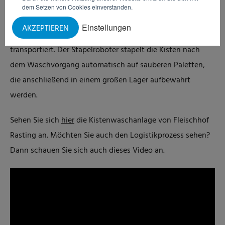
manuelle Handlung im Logistikprozess, der perfekt
dem Setzen von Cookies einverstanden.
durchdacht und gestaltet ist. Auf einem Förderband
Einstellungen
AKZEPTIEREN
werden die Ladungsträger zum Kistenwäscher
transportiert. Der Stapelroboter stapelt die Kisten nach
dem Waschvorgang automatisch auf sauberen Paletten,
die anschließend in einem großen Lager aufbewahrt
werden.
Sehen Sie sich
hier
die Kistenwaschanlage von Fleischhof
Rasting an. Möchten Sie auch den Logistikprozess sehen?
Dann schauen Sie sich auch dieses Video an.