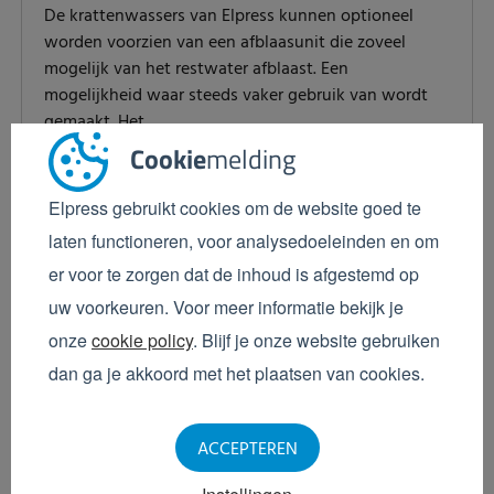
De krattenwassers van Elpress kunnen optioneel
worden voorzien van een afblaasunit die zoveel
mogelijk van het restwater afblaast. Een
mogelijkheid waar steeds vaker gebruik van wordt
gemaakt. Het...
Cookie
melding
Verder lezen
Elpress gebruikt cookies om de website goed te
laten functioneren, voor analysedoeleinden en om
er voor te zorgen dat de inhoud is afgestemd op
uw voorkeuren. Voor meer informatie bekijk je
onze
cookie policy
. Blijf je onze website gebruiken
dan ga je akkoord met het plaatsen van cookies.
ACCEPTEREN
Maarten de Geus