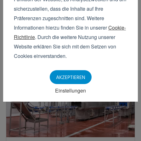
Kistenwaschanlange
sicherzustellen, dass die Inhalte auf Ihre
Um die Lebensmittelsicherheit garantieren zu
Präferenzen zugeschnitten sind. Weitere
können, muss ein Unternehmen der
Informationen hierzu finden Sie in unserer
Cookie-
Lebensmittelindustrie unbedingt auf maximale
Richtlinie
. Durch die weitere Nutzung unserer
Hygiene achten. Zu dem Hygieneprotokoll gehört
auch das ‚saubere‘...
Website erklären Sie sich mit dem Setzen von
Cookies einverstanden.
Weiterlesen
AKZEPTIEREN
Einstellungen